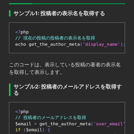
サンプル1: 投稿者の表示名を取得する
<?
// 現在の投稿の投稿者の表示名を取得
echo get_the_author_meta
(
'display_name'
);
このコードは、表示している投稿の著者の表示名
を取得して表示します。
サンプル2: 投稿者のメールアドレスを取得す
る
<?
// 投稿者のメールアドレスを取得
$email 
=
 get_the_author_meta
(
'user_email'
);
if
(
$email
)
{