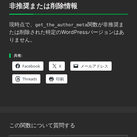
非推奨または削除情報
現時点で、
関数が非推奨ま
get_the_author_meta
たは削除された特定のWordPressバージョンはあ
りません。
共有:
Facebook
X
メールアドレス
Threads
印刷
この関数について質問する