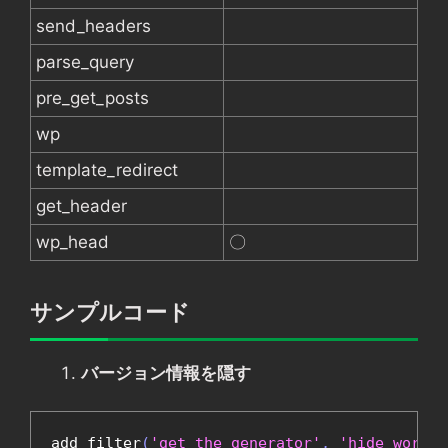
send_headers
parse_query
pre_get_posts
wp
template_redirect
get_header
wp_head
〇
サンプルコード
バージョン情報を隠す
add_filter
(
'get_the_generator'
,
'hide_wordpr