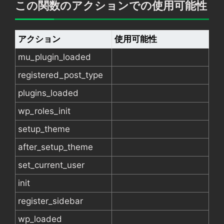
この関数のアクションでの使用可能性
アクション
使用可能性
mu_plugin_loaded
registered_post_type
plugins_loaded
wp_roles_init
setup_theme
after_setup_theme
set_current_user
init
register_sidebar
wp_loaded