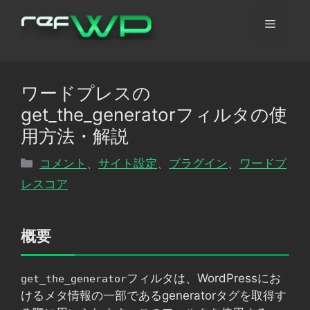
コ
メ
ン
テ
ン
ニ
ツ
ワードプレスの
へ
ュ
get_the_generatorフィルタの使
ス
キ
用方法・解説
ッ
ー
カ
コメント
、
サイト設定
、
プラグイン
、
ワードプ
プ
テ
レスコア
ゴ
リ
ー
概要
フィルタは、WordPressにお
get_the_generator
けるメタ情報の一部であるgeneratorタグを取得す