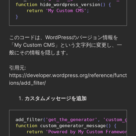
function
 hide_wordpress_version
()
{
return
'My Custom CMS'
;
}
このコードは、WordPressのバージョン情報を
「My Custom CMS」という文字列に変更し、一
般にその情報を隠します。
引用元:
https://developer.wordpress.org/reference/funct
ions/add_filter/
カスタムメッセージを追加
add_filter
(
'get_the_generator'
,
'custom_gene
function
 custom_generator_message
()
{
return
'Powered by My Custom Framework'
;