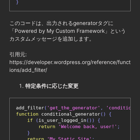
}
このコードは、出力されるgeneratorタグに
「Powered by My Custom Framework」という
カスタムメッセージを追加します。
引用元:
https://developer.wordpress.org/reference/funct
ions/add_filter/
特定条件に応じた変更
add_filter
(
'get_the_generator'
,
'conditional
function
 conditional_generator
()
{
if
(
is_user_logged_in
())
{
return
'Welcome back, user!'
;
}
return
'My Static Site'
;