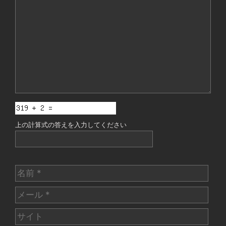
メ
ン
ト
上の計算式の答えを入力してください
名
前
メ
ー
サ
ル