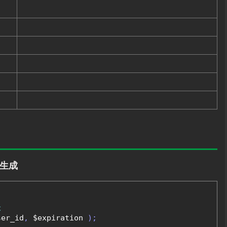
を生成
後
ser_id
,
 $expiration 
);