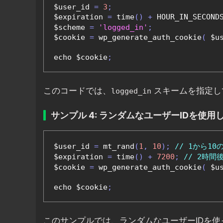
$user_id 
=
3
;
$expiration 
=
 time
()
+
 HOUR_IN_SECOND
$scheme 
=
'logged_in'
;
$cookie 
=
 wp_generate_auth_cookie
(
 $u
echo $cookie
;
このコードでは、
スキームを指定し
logged_in
サンプル 4: ランダムなユーザーIDを使
$user_id 
=
 mt_rand
(
1
,
10
);
// 1から1
$expiration 
=
 time
()
+
7200
;
// 2時間
$cookie 
=
 wp_generate_auth_cookie
(
 $u
echo $cookie
;
このサンプルでは、ランダムなユーザーIDを