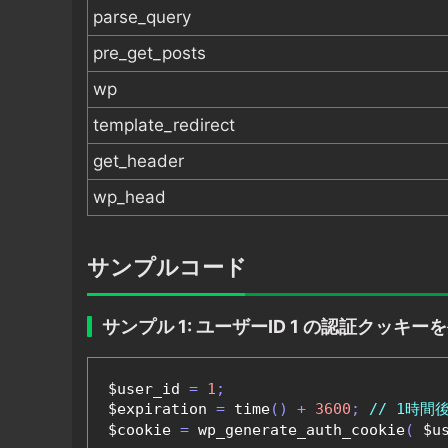
parse_query
pre_get_posts
wp
template_redirect
get_header
wp_head
サンプルコード
サンプル 1: ユーザーID 1 の認証クッキー
$user_id 
=
1
;
$expiration 
=
 time
()
+
3600
;
// 1時間
$cookie 
=
 wp_generate_auth_cookie
(
 $u