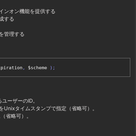
インオン機能を提供する
成する
を管理する
xpiration
,
 $scheme 
);
するユーザーのID。
期限をUnixタイムスタンプで指定（省略可）。
キーム（省略可）。