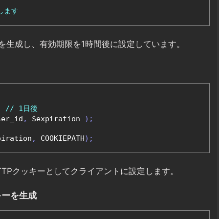
します
キーを生成し、有効期限を1時間後に設定しています。
;
// 1日後
ser_id
,
 $expiration 
);
piration
,
 COOKIEPATH
);
TTPクッキーとしてクライアントに設定します。
キーを生成