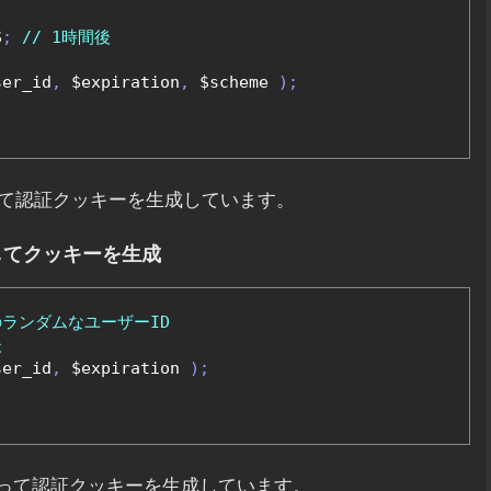
S
;
// 1時間後
ser_id
,
 $expiration
,
 $scheme 
);
て認証クッキーを生成しています。
用してクッキーを生成
0のランダムなユーザーID
後
ser_id
,
 $expiration 
);
使って認証クッキーを生成しています。