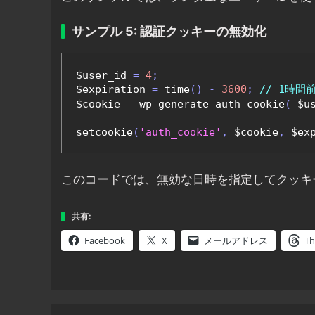
サンプル 5: 認証クッキーの無効化
$user_id 
=
4
;
$expiration 
=
 time
()
-
3600
;
// 1時間
$cookie 
=
 wp_generate_auth_cookie
(
 $u
setcookie
(
'auth_cookie'
,
 $cookie
,
 $ex
このコードでは、無効な日時を指定してクッキ
共有:
Facebook
X
メールアドレス
Th