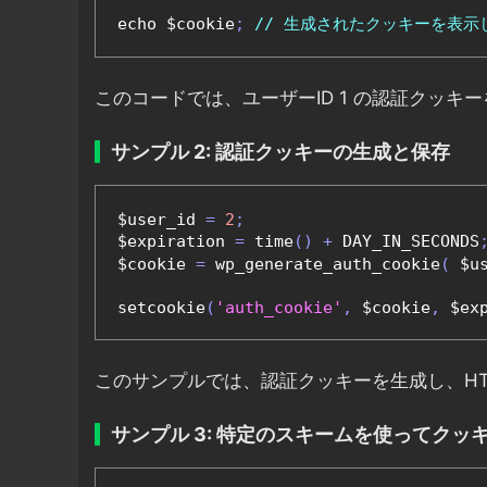
echo $cookie
;
// 生成されたクッキーを表示
このコードでは、ユーザーID 1 の認証クッ
サンプル 2: 認証クッキーの生成と保存
$user_id 
=
2
;
$expiration 
=
 time
()
+
 DAY_IN_SECONDS
$cookie 
=
 wp_generate_auth_cookie
(
 $u
setcookie
(
'auth_cookie'
,
 $cookie
,
 $ex
このサンプルでは、認証クッキーを生成し、H
サンプル 3: 特定のスキームを使ってクッ