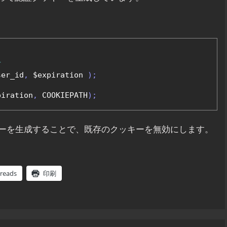
前
ser_id
,
 $expiration 
);
piration
,
 COOKIEPATH
);
ーを生成することで、既存のクッキーを無効にします。
reads
印刷