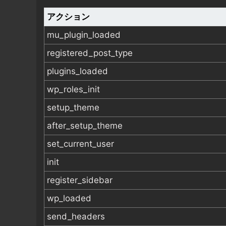
アクション
mu_plugin_loaded
registered_post_type
plugins_loaded
wp_roles_init
setup_theme
after_setup_theme
set_current_user
init
register_sidebar
wp_loaded
send_headers