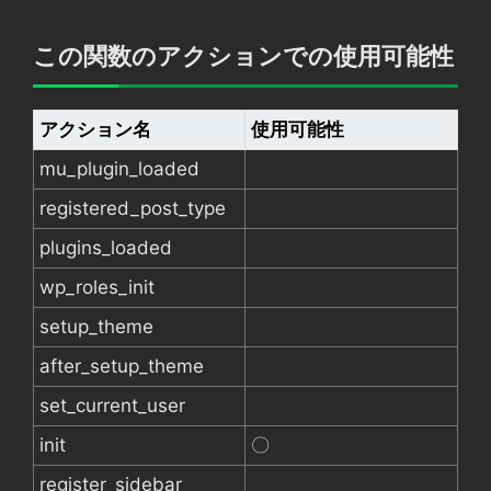
この関数のアクションでの使用可能性
アクション名
使用可能性
mu_plugin_loaded
registered_post_type
plugins_loaded
wp_roles_init
setup_theme
after_setup_theme
set_current_user
init
〇
register_sidebar