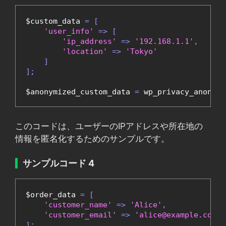
$custom_data 
=
[
'user_info'
=>
[
'ip_address'
=>
'192.168.1.1'
,
'location'
=>
'Tokyo'
]
];
$anonymized_custom_data 
=
 wp_privacy_anonymi
このコードは、ユーザーのIPアドレスや所在地の
情報を匿名化するためのサンプルです。
サンプルコード 4
$order_data 
=
[
'customer_name'
=>
'Alice'
,
'customer_email'
=>
'alice@example.com'
,
];