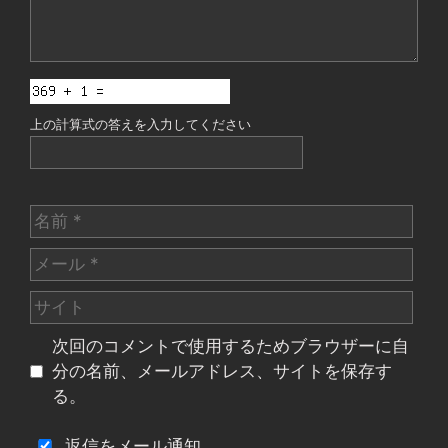
上の計算式の答えを入力してください
名
前
メ
ー
サ
ル
イ
次回のコメントで使用するためブラウザーに自
ト
分の名前、メールアドレス、サイトを保存す
る。
返信をメール通知