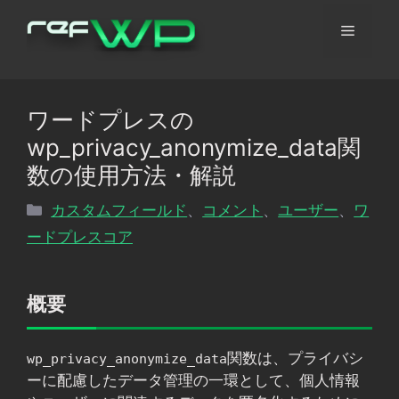
コ
メ
ン
テ
ン
ニ
ツ
ワードプレスの
へ
ュ
wp_privacy_anonymize_data関
ス
キ
数の使用方法・解説
ッ
ー
カ
カスタムフィールド
、
コメント
、
ユーザー
、
ワ
プ
テ
ードプレスコア
ゴ
リ
ー
概要
関数は、プライバシ
wp_privacy_anonymize_data
ーに配慮したデータ管理の一環として、個人情報