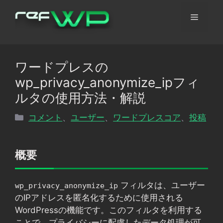
コ
メ
ン
テ
ン
ニ
ツ
ワードプレスの
へ
ュ
wp_privacy_anonymize_ipフィ
ス
キ
ルタの使用方法・解説
ッ
ー
カ
コメント
、
ユーザー
、
ワードプレスコア
、
投稿
プ
テ
ゴ
リ
概要
ー
フィルタは、ユーザー
wp_privacy_anonymize_ip
のIPアドレスを匿名化するために使用される
WordPressの機能です。このフィルタを利用する
ことで、プライバシーに配慮したデータ処理が可