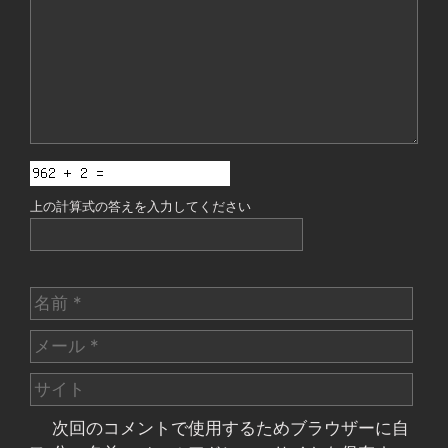
ト
上の計算式の答えを入力してください
名
前
メ
ー
サ
ル
イ
次回のコメントで使用するためブラウザーに自
ト