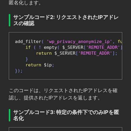
匿名化します。
サンプルコード2: リクエストされたIPアドレ
スの確認
add_filter
(
'wp_privacy_anonymize_ip'
,
funct
if
(
!
 empty
(
 $_SERVER
[
'REMOTE_ADDR'
]
)
return
 $_SERVER
[
'REMOTE_ADDR'
];
}
return
 $ip
;
});
このコードは、リクエストされたIPアドレスを確
認し、提供されたIPアドレスを返します。
サンプルコード3: 特定の条件下でのみIPを匿
名化