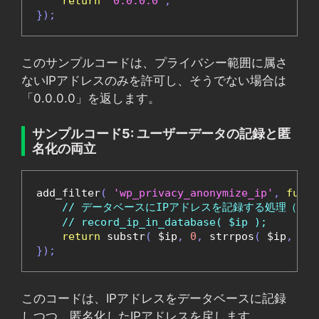
return
'0.0.0.0'
;
});
このサンプルコードは、プライバシー範囲に属さ
ないIPアドレスのみを許可し、そうでない場合は
「0.0.0.0」を返します。
サンプルコード5: ユーザーデータの記録と匿
名化の両立
add_filter
(
'wp_privacy_anonymize_ip'
,
funct
// データベースにIPアドレスを記録する処理（擬
// record_ip_in_database( $ip );
return
 substr
(
 $ip
,
0
,
 strrpos
(
 $ip
,
'.'
});
このコードは、IPアドレスをデータベースに記録
しつつ、匿名化したIPアドレスを戻します。