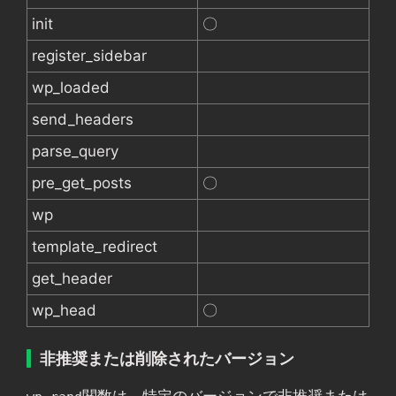
init
〇
register_sidebar
wp_loaded
send_headers
parse_query
pre_get_posts
〇
wp
template_redirect
get_header
wp_head
〇
非推奨または削除されたバージョン