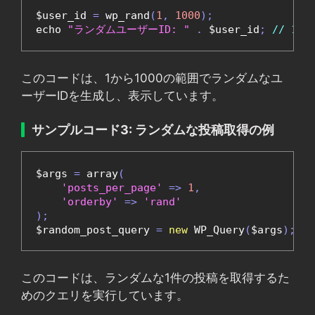
$user_id 
=
 wp_rand
(
1
,
1000
);
echo 
"ランダムユーザーID: "
.
 $user_id
;
// 1
このコードは、1から1000の範囲でランダムなユ
ーザーIDを生成し、表示しています。
サンプルコード3: ランダムな投稿取得の例
$args 
=
 array
(
'posts_per_page'
=>
1
,
'orderby'
=>
'rand'
);
$random_post_query 
=
new
 WP_Query
(
$args
);
このコードは、ランダムな1件の投稿を取得するた
めのクエリを実行しています。