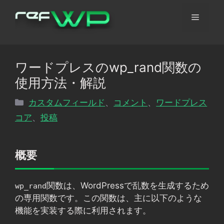
コ
メ
ン
テ
ン
ニ
ツ
ワードプレスのwp_rand関数の
へ
ュ
使用方法・解説
ス
キ
カ
カスタムフィールド
、
コメント
、
ワードプレス
ッ
ー
テ
コア
、
投稿
プ
ゴ
リ
ー
概要
関数は、WordPressで乱数を生成するため
wp_rand
の専用関数です。この関数は、主に以下のような
機能を実装する際に利用されます。