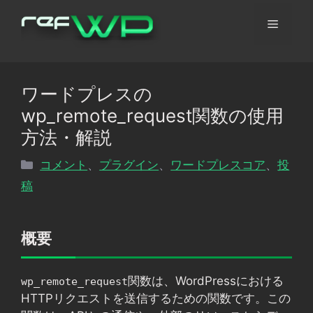
コ
メ
ン
テ
ン
ニ
ツ
ワードプレスの
へ
ュ
wp_remote_request関数の使用
ス
キ
方法・解説
ッ
ー
カ
コメント
、
プラグイン
、
ワードプレスコア
、
投
プ
テ
稿
ゴ
リ
ー
概要
関数は、WordPressにおける
wp_remote_request
HTTPリクエストを送信するための関数です。この