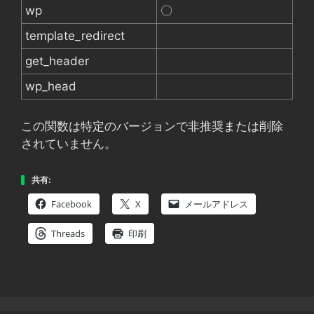
wp
〇
template_redirect
get_header
wp_head
この関数は特定のバージョンで非推奨または削除
されていません。
共有:
Facebook
X
メールアドレス
Threads
印刷