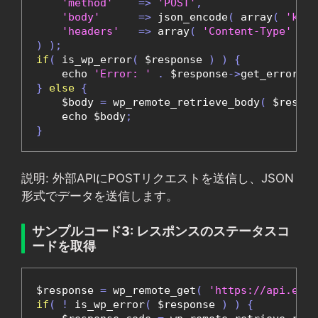
'method'
=>
'POST'
,
'body'
=>
 json_encode
(
 array
(
'key'
'headers'
=>
 array
(
'Content-Type'
=>
)
);
if
(
 is_wp_error
(
 $response 
)
)
{
    echo 
'Error: '
.
 $response
->
get_error_me
}
else
{
    $body 
=
 wp_remote_retrieve_body
(
 $respon
    echo $body
;
}
説明: 外部APIにPOSTリクエストを送信し、JSON
形式でデータを送信します。
サンプルコード3: レスポンスのステータスコ
ードを取得
$response 
=
 wp_remote_get
(
'https://api.exam
if
(
!
 is_wp_error
(
 $response 
)
)
{