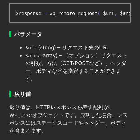
$response 
=
 wp_remote_request
(
 $url
,
 $args 
)
パラメータ
(string) – リクエスト先のURL
$url
(array) – （オプション）リクエスト
$args
の引数。方法（GET/POSTなど）、ヘッダ
ー、ボディなどを指定することができま
す。
戻り値
返り値は、HTTPレスポンスを表す配列か、
WP_Errorオブジェクトです。成功した場合、レス
ポンスにはステータスコードやヘッダー、ボディ
が含まれます。