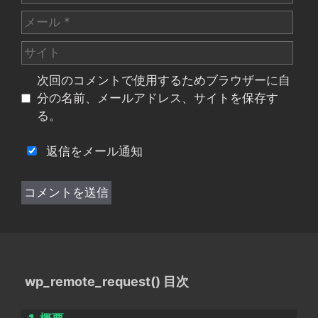
前
メ
ー
サ
ル
イ
次回のコメントで使用するためブラウザーに自
ト
分の名前、メールアドレス、サイトを保存す
る。
返信をメール通知
wp_remote_request() 目次