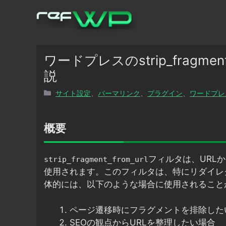
コ
ン
テ
ン
ツ
ワードプレスのstrip_fragme
へ
説
ス
カ
サイト設定
、
パーマリンク
、
プラグイン
、
ワードプレ
キ
テ
ッ
ゴ
プ
リ
概要
ー
フィルタは、URL
strip_fragment_from_url
使用されます。このフィルタは、特にリダイレ
体的には、以下のような場合に使用されること
ページ遷移時にフラグメントを排除した
SEOの観点からURLを整理したい場合