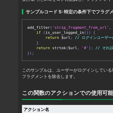
サンプルコード 5: 特定の条件下でフラグ
add_filter
(
'strip_fragment_from_url'
,
if
(
is_user_logged_in
())
{
return
 $url
;
// ログインユーザ
}
return
 strtok
(
$url
,
'#'
);
// それ
});
このサンプルは、ユーザーがログインしている
フラグメントを除去します。
この関数のアクションでの使用可
アクション名