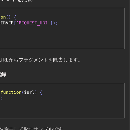
ion
()
{
SERVER
[
'REQUEST_URI'
]);
URLからフラグメントを除去します。
記録
function
(
$url
)
{
);
トを除去して返すサンプルです。