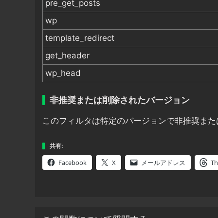
pre_get_posts
wp
template_redirect
get_header
wp_head
非推奨または削除されたバージョン
このフィルタは特定のバージョンで非推奨また
共有:
Facebook
X
メールアドレス
Th