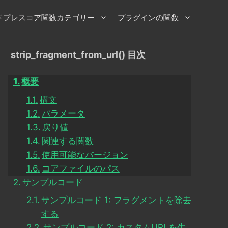
ドプレスコア関数カテゴリー
プラグインの関数
strip_fragment_from_url() 目次
概要
構文
パラメータ
戻り値
関連する関数
使用可能なバージョン
コアファイルのパス
サンプルコード
サンプルコード 1: フラグメントを除去
する
サンプルコード 2: カスタムURLを生