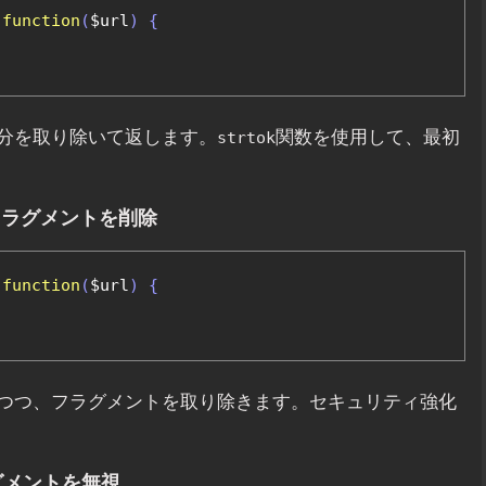
function
(
$url
)
{
部分を取り除いて返します。
関数を使用して、最初
strtok
しフラグメントを削除
function
(
$url
)
{
しつつ、フラグメントを取り除きます。セキュリティ強化
グメントを無視