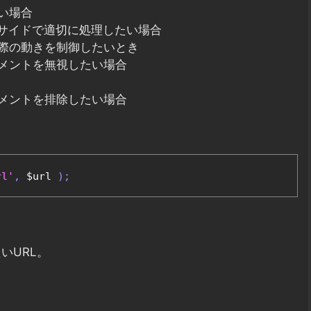
い場合
ーバーサイドで適切に処理したい場合
際の動きを制御したいとき
メントを無視したい場合
メントを排除したい場合
rl'
,
 $url 
);
たいURL。