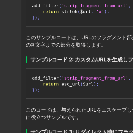
add_filter
(
'strip_fragment_from_url'
,
return
 strtok
(
$url
,
'#'
);
});
このサンプルコードは、URLのフラグメント
の’#’文字までの部分を取得します。
サンプルコード 2: カスタムURLを生成
add_filter
(
'strip_fragment_from_url'
,
return
 esc_url
(
$url
);
});
このコードは、与えられたURLをエスケープ
に役立つサンプルです。
サンプルコード 3: リダイレクト時にフラ