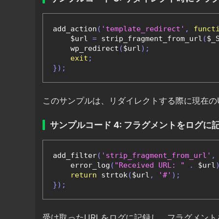
add_action
(
'template_redirect'
,
funct
    $url 
=
 strip_fragment_from_url
(
$_
    wp_redirect
(
$url
);
exit
;
});
このサンプルは、リダイレクトする際に現在の
サンプルコード 4: フラグメントをログに
add_filter
(
'strip_fragment_from_url'
,
    error_log
(
"Received URL: "
.
 $url
return
 strtok
(
$url
,
'#'
);
});
受け取ったURLをログに記録し、フラグメン