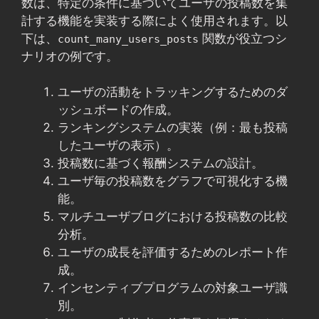
数は、特定の条件に基づいてユーザの投稿数を集
計する機能を実装する際によく使用されます。以
下は、
関数が役立つシ
count_many_users_posts
ナリオの例です。
ユーザの活動をトラッキングするためのダ
ッシュボードの作成。
ランキングシステムの実装（例：最も投稿
したユーザの表示）。
投稿数に基づく報酬システムの設計。
ユーザ毎の投稿数をグラフで可視化する機
能。
マルチユーザブログにおける投稿数の比較
分析。
ユーザの成長を評価するためのレポート作
成。
インセンティブプログラムの対象ユーザ識
別。