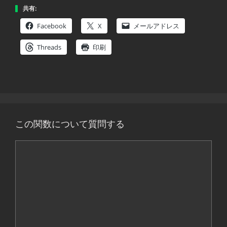
共有:
Facebook
X
メールアドレス
Threads
印刷
この関数について質問する
コ
メ
ン
ト