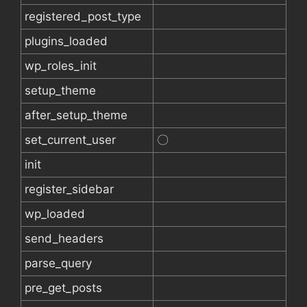
registered_post_type
plugins_loaded
wp_roles_init
setup_theme
after_setup_theme
set_current_user
〇
init
register_sidebar
wp_loaded
send_headers
parse_query
pre_get_posts