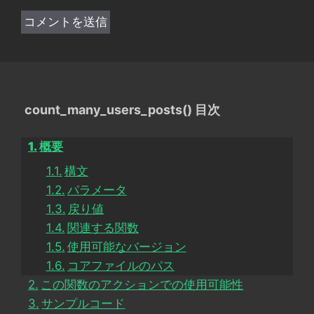
count_many_users_posts() 目次
概要
構文
パラメータ
戻り値
関連する関数
使用可能なバージョン
コアファイルのパス
この関数のアクションでの使用可能性
サンプルコード