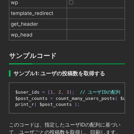
wp
〇
template_redirect
get_header
wp_head
サンプルコード
サンプル1: ユーザの投稿数を取得する
$user_ids 
=
[
1
,
2
,
3
];
// ユーザIDの配列
$post_counts 
=
 count_many_users_posts
(
 $user
print_r
(
 $post_counts 
);
このコードは、指定したユーザIDの配列に基づい
て、ユーザごとの投稿数を取得し、印刷します。