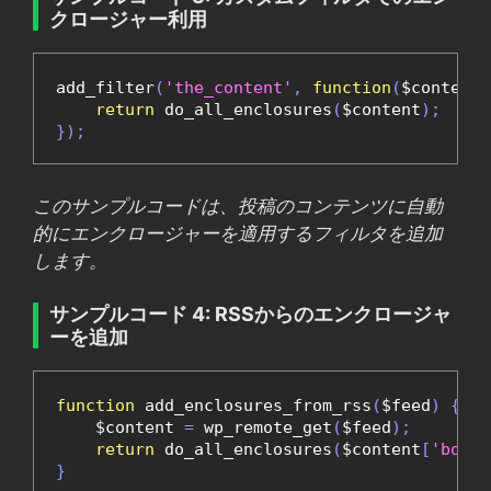
クロージャー利用
add_filter
(
'the_content'
,
function
(
$content
)
return
 do_all_enclosures
(
$content
);
});
このサンプルコードは、投稿のコンテンツに自動
的にエンクロージャーを適用するフィルタを追加
します。
サンプルコード 4: RSSからのエンクロージャ
ーを追加
function
 add_enclosures_from_rss
(
$feed
)
{
    $content 
=
 wp_remote_get
(
$feed
);
return
 do_all_enclosures
(
$content
[
'body'
}