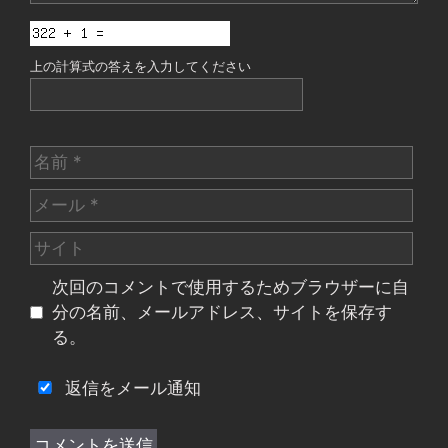
上の計算式の答えを入力してください
名
前
メ
ー
サ
ル
イ
次回のコメントで使用するためブラウザーに自
ト
分の名前、メールアドレス、サイトを保存す
る。
返信をメール通知