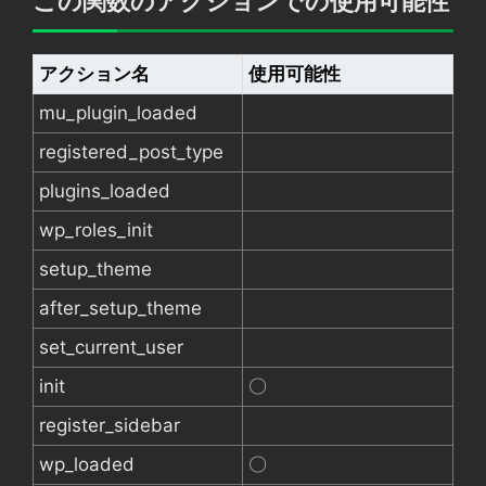
この関数のアクションでの使用可能性
アクション名
使用可能性
mu_plugin_loaded
registered_post_type
plugins_loaded
wp_roles_init
setup_theme
after_setup_theme
set_current_user
init
〇
register_sidebar
wp_loaded
〇