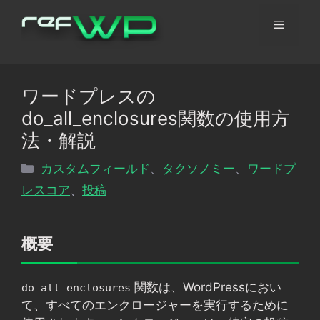
コ
メ
ン
テ
ン
ニ
ツ
ワードプレスの
へ
ュ
do_all_enclosures関数の使用方
ス
キ
法・解説
ッ
ー
カ
カスタムフィールド
、
タクソノミー
、
ワードプ
プ
テ
レスコア
、
投稿
ゴ
リ
ー
概要
関数は、WordPressにおい
do_all_enclosures
て、すべてのエンクロージャーを実行するために