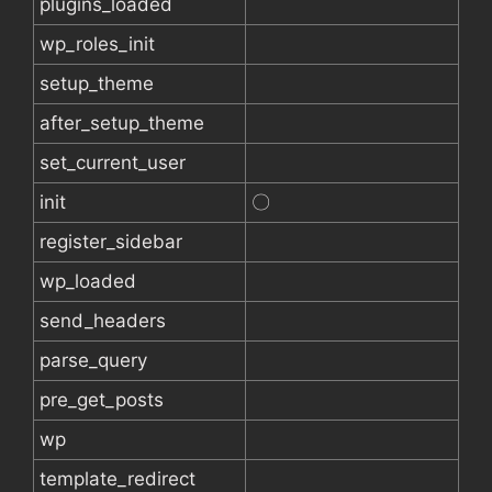
plugins_loaded
wp_roles_init
setup_theme
after_setup_theme
set_current_user
init
〇
register_sidebar
wp_loaded
send_headers
parse_query
pre_get_posts
wp
template_redirect