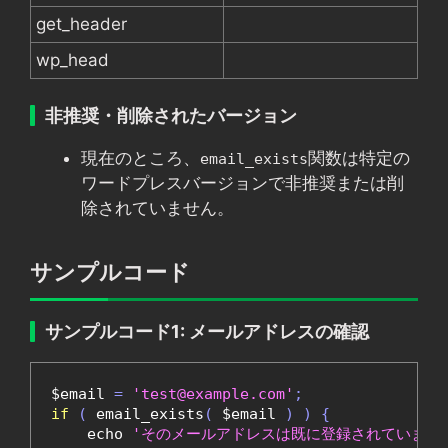
get_header
wp_head
非推奨・削除されたバージョン
現在のところ、
関数は特定の
email_exists
ワードプレスバージョンで非推奨または削
除されていません。
サンプルコード
サンプルコード1: メールアドレスの確認
$email 
=
'test@example.com'
;
if
(
 email_exists
(
 $email 
)
)
{
    echo 
'そのメールアドレスは既に登録されています