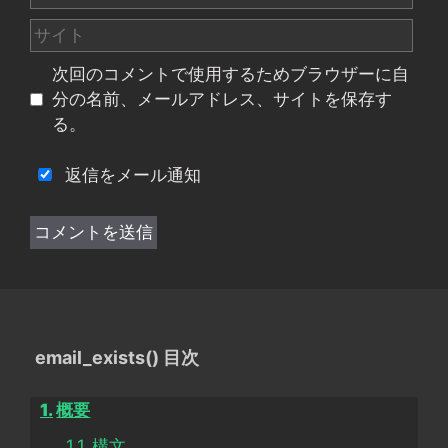
ー
サ
ル
イ
次回のコメントで使用するためブラウザーに自
ト
分の名前、メールアドレス、サイトを保存す
る。
返信をメール通知
email_exists() 目次
概要
構文