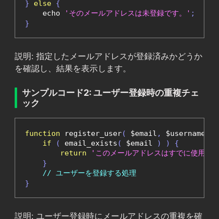
}
else
{
    echo 
'そのメールアドレスは未登録です。'
;
}
説明: 指定したメールアドレスが登録済みかどうか
を確認し、結果を表示します。
サンプルコード2: ユーザー登録時の重複チェ
ック
function
 register_user
(
 $email
,
 $username
,
 $
if
(
 email_exists
(
 $email 
)
)
{
return
'このメールアドレスはすでに使用され
}
// ユーザーを登録する処理
}
説明: ユーザー登録時にメールアドレスの重複を確