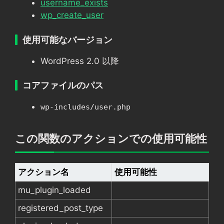
username_exists
wp_create_user
使用可能なバージョン
WordPress 2.0 以降
コアファイルのパス
wp-includes/user.php
この関数のアクションでの使用可能性
アクション名
使用可能性
mu_plugin_loaded
registered_post_type