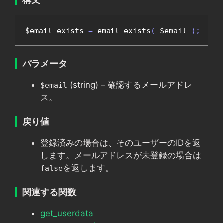
$email_exists 
=
 email_exists
(
 $email 
);
パラメータ
(string) – 確認するメールアドレ
$email
ス。
戻り値
登録済みの場合は、そのユーザーのIDを返
します。メールアドレスが未登録の場合は
を返します。
false
関連する関数
get_userdata