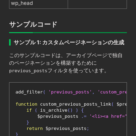
wp_head
サンプルコード
サンプル 1: カスタムページネーションの生成
このサンプルコードは、アーカイブページで独自
のページネーションを構築するために
フィルタを使っています。
previous_posts
add_filter
(
'previous_posts'
,
'custom_previo
function
 custom_previous_posts_link
(
 $previo
if
(
 is_archive
()
)
{
        $previous_posts 
.=
'<li><a href="you
}
return
 $previous_posts
;
}