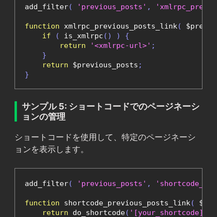
add_filter
(
'previous_posts'
,
'xmlrpc_previo
function
 xmlrpc_previous_posts_link
(
 $previo
if
(
 is_xmlrpc
()
)
{
return
'<xmlrpc-url>'
;
}
return
 $previous_posts
;
}
サンプル 5: ショートコードでのページネーシ
ョンの管理
ショートコードを使用して、特定のページネーシ
ョンを表示します。
add_filter
(
'previous_posts'
,
'shortcode_pre
function
 shortcode_previous_posts_link
(
 $pre
return
 do_shortcode
(
'[your_shortcode]'
);