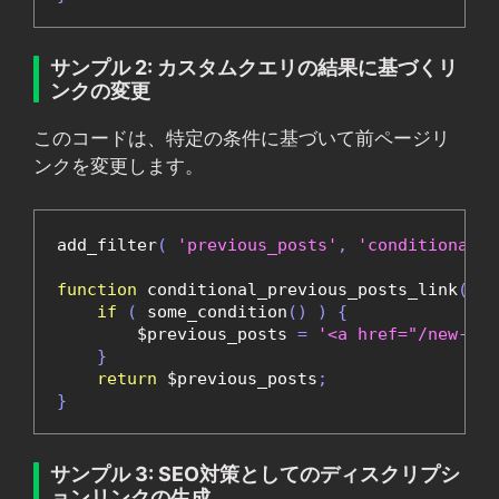
サンプル 2: カスタムクエリの結果に基づくリ
ンクの変更
このコードは、特定の条件に基づいて前ページリ
ンクを変更します。
add_filter
(
'previous_posts'
,
'conditional_p
function
 conditional_previous_posts_link
(
 $p
if
(
 some_condition
()
)
{
        $previous_posts 
=
'<a href="/new-url
}
return
 $previous_posts
;
}
サンプル 3: SEO対策としてのディスクリプシ
ョンリンクの生成