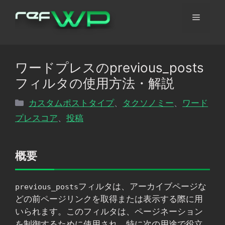
コ
メ
ン
テ
ン
ニ
ツ
ワードプレスのprevious_posts
へ
ュ
フィルタの使用方法・解説
ス
キ
カ
カスタムポストタイプ
、
タクソノミー
、
ワード
ッ
ー
テ
プレスコア
、
投稿
プ
ゴ
リ
ー
概要
フィルタは、アーカイブページな
previous_posts
どの前ページリンクを取得または表示する際に用
いられます。このフィルタは、ページネーション
を制御するために使用され、特に次の用途で役立