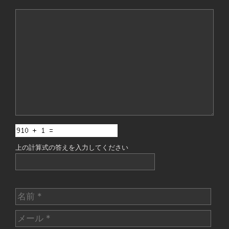
コ
メ
ン
ト
上の計算式の答えを入力してください
名
前
メ
ー