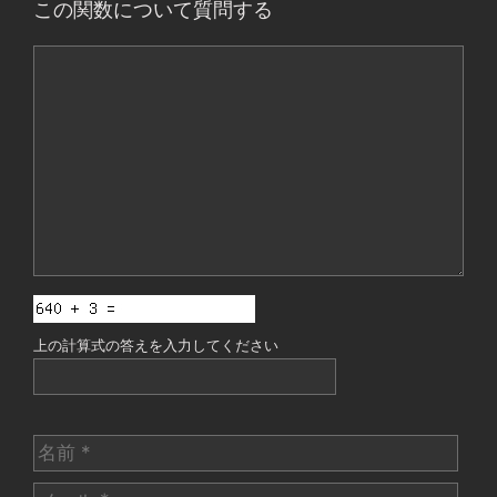
この関数について質問する
コ
メ
ン
ト
上の計算式の答えを入力してください
名
前
メ