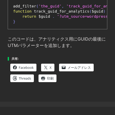
add_filter
(
'the_guid'
,
'track_guid_for_analy
function
 track_guid_for_analytics
(
$guid
)
{
return
 $guid 
.
'?utm_source=wordpress'
;
}
このコードは、アナリティクス用にGUIDの最後に
UTMパラメーターを追加します。
共有:
Facebook
X
メールアドレス
Threads
印刷