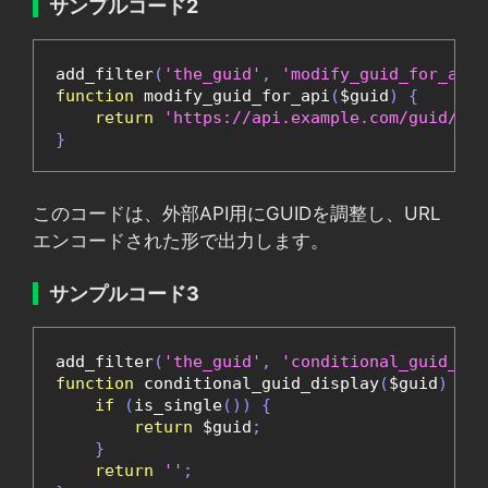
サンプルコード2
add_filter
(
'the_guid'
,
'modify_guid_for_api'
function
 modify_guid_for_api
(
$guid
)
{
return
'https://api.example.com/guid/'
.
}
このコードは、外部API用にGUIDを調整し、URL
エンコードされた形で出力します。
サンプルコード3
add_filter
(
'the_guid'
,
'conditional_guid_dis
function
 conditional_guid_display
(
$guid
)
{
if
(
is_single
())
{
return
 $guid
;
}
return
''
;