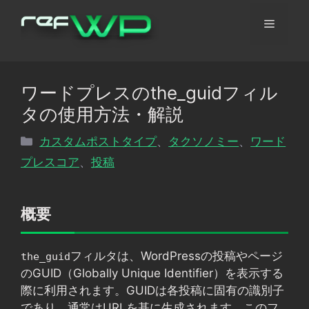
コ
メ
ン
テ
ン
ニ
ツ
ワードプレスのthe_guidフィル
へ
ュ
タの使用方法・解説
ス
キ
カ
カスタムポストタイプ
、
タクソノミー
、
ワード
ッ
ー
テ
プレスコア
、
投稿
プ
ゴ
リ
ー
概要
フィルタは、WordPressの投稿やページ
the_guid
のGUID（Globally Unique Identifier）を表示する
際に利用されます。GUIDは各投稿に固有の識別子
であり、通常はURLを基に生成されます。このフ