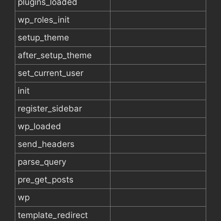
plugins_loaded
wp_roles_init
setup_theme
after_setup_theme
set_current_user
init
register_sidebar
wp_loaded
send_headers
parse_query
pre_get_posts
wp
template_redirect