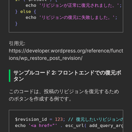
    echo 
'リビジョンが正常に復元されました。'
;
}
else
{
    echo 
'リビジョンの復元に失敗しました。'
;
}
引用元:
https://developer.wordpress.org/reference/funct
ions/wp_restore_post_revision/
サンプルコード 2: フロントエンドでの復元ボ
タン
このコードは、投稿のリビジョンを復元するため
のボタンを作成する例です。
$revision_id 
=
123
;
// 復元したいリビジョンのID
echo 
'<a href="'
.
 esc_url
(
 add_query_arg
(
'