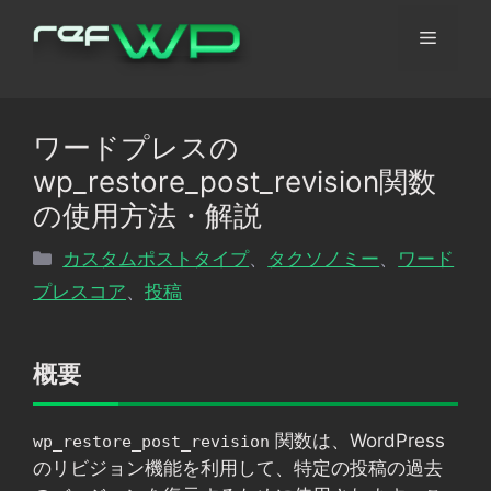
コ
メ
ン
テ
ン
ニ
ツ
ワードプレスの
へ
ュ
wp_restore_post_revision関数
ス
キ
の使用方法・解説
ッ
ー
カ
カスタムポストタイプ
、
タクソノミー
、
ワード
プ
テ
プレスコア
、
投稿
ゴ
リ
ー
概要
関数は、WordPress
wp_restore_post_revision
のリビジョン機能を利用して、特定の投稿の過去