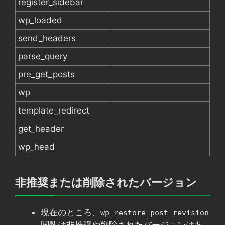
register_sidebar
wp_loaded
send_headers
parse_query
pre_get_posts
wp
template_redirect
get_header
wp_head
非推奨または削除されたバージョン
現在のところ、
wp_restore_post_revision