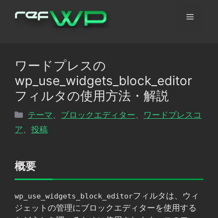
コ
メ
ン
テ
ン
ニ
ツ
ワードプレスの
へ
ュ
wp_use_widgets_block_editor
ス
キ
フィルタの使用方法・解説
ッ
ー
カ
テーマ
、
ブロックエディター
、
ワードプレスコ
プ
テ
ア
、
投稿
ゴ
リ
ー
概要
フィルタは、ウィ
wp_use_widgets_block_editor
ジェットの管理にブロックエディターを使用する