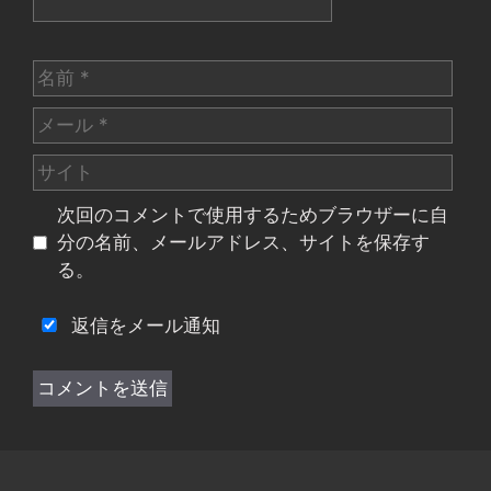
名
前
メ
ー
サ
ル
イ
次回のコメントで使用するためブラウザーに自
ト
分の名前、メールアドレス、サイトを保存す
る。
返信をメール通知