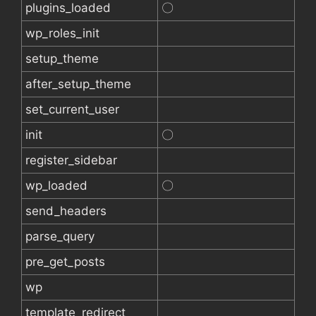
plugins_loaded
〇
wp_roles_init
setup_theme
after_setup_theme
set_current_user
init
〇
register_sidebar
wp_loaded
〇
send_headers
parse_query
pre_get_posts
wp
template_redirect