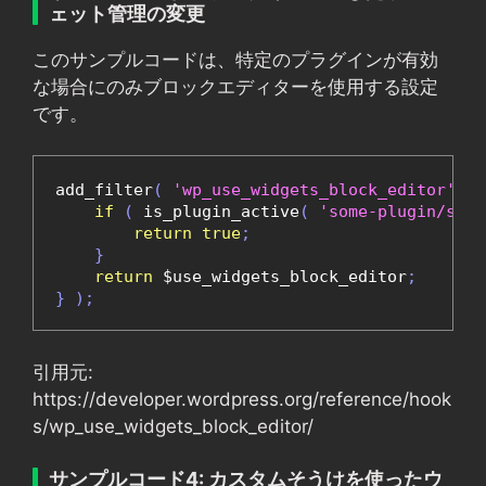
ェット管理の変更
このサンプルコードは、特定のプラグインが有効
な場合にのみブロックエディターを使用する設定
です。
add_filter
(
'wp_use_widgets_block_editor'
,
f
if
(
 is_plugin_active
(
'some-plugin/some
return
true
;
}
return
 $use_widgets_block_editor
;
}
);
引用元:
https://developer.wordpress.org/reference/hook
s/wp_use_widgets_block_editor/
サンプルコード4: カスタムそうけを使ったウ