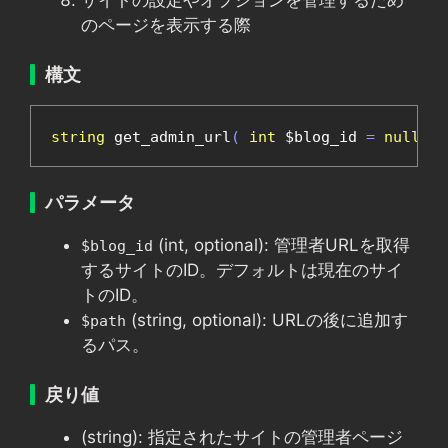
サイトの設定やオプションを管理するため
のページを表示する際
構文
string
 get_admin_url
(
int
 $blog_id 
=
null
,
s
パラメータ
(int, optional): 管理者URLを取得
$blog_id
するサイトのID。デフォルトは現在のサイ
トのID。
(string, optional): URLの後に追加す
$path
るパス。
戻り値
(string): 指定されたサイトの管理者ページ