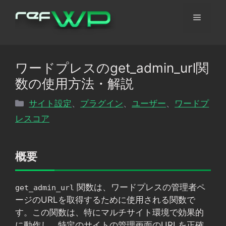
コ
メ
ン
テ
ン
ニ
ツ
ワードプレスのget_admin_url関
へ
ュ
数の使用方法・解説
ス
キ
カ
サイト設定
、
プラグイン
、
ユーザー
、
ワードプ
ッ
ー
テ
レスコア
プ
ゴ
リ
ー
概要
関数は、ワードプレスの管理者ペ
get_admin_url
ージのURLを取得するために使用される関数で
す。この関数は、特にマルチサイト環境で効果的
に動作し、特定のサイトの管理画面のURLを正確