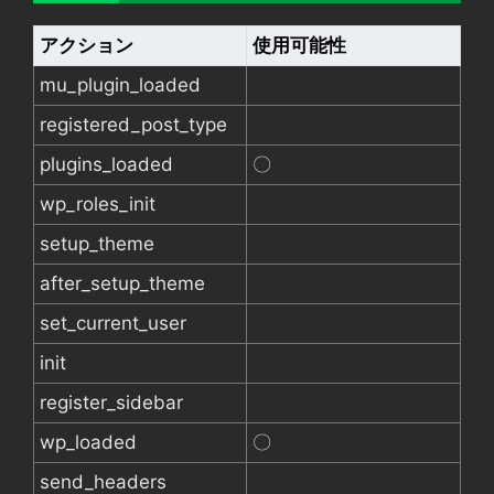
アクション
使用可能性
mu_plugin_loaded
registered_post_type
plugins_loaded
〇
wp_roles_init
setup_theme
after_setup_theme
set_current_user
init
register_sidebar
wp_loaded
〇
send_headers