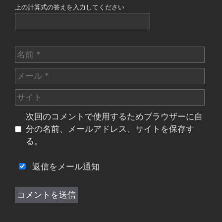
上の計算式の答えを入力してください
名
前
メ
ー
サ
ル
イ
次回のコメントで使用するためブラウザーに自
ト
分の名前、メールアドレス、サイトを保存す
る。
返信をメール通知