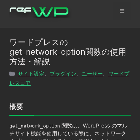
コ
メ
ン
テ
ン
ニ
ツ
ワードプレスの
へ
ュ
get_network_option関数の使用
ス
キ
方法・解説
ッ
ー
カ
サイト設定
、
プラグイン
、
ユーザー
、
ワードプ
プ
テ
レスコア
ゴ
リ
ー
概要
関数は、WordPress のマル
get_network_option
チサイト機能を使用している際に、ネットワーク