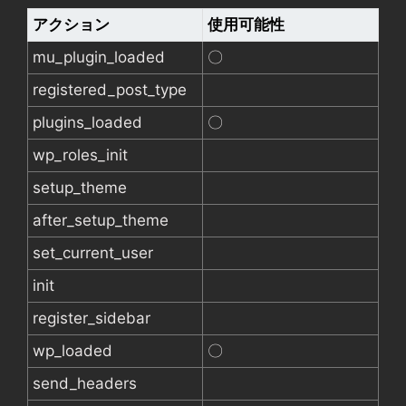
アクション
使用可能性
mu_plugin_loaded
〇
registered_post_type
plugins_loaded
〇
wp_roles_init
setup_theme
after_setup_theme
set_current_user
init
register_sidebar
wp_loaded
〇
send_headers