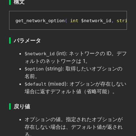
構文
get_network_option
(
int
 $network_id
,
string
 
パラメータ
(int): ネットワークの ID。デフ
$network_id
ォルトのネットワークは 1。
(string): 取得したいオプションの
$option
名前。
(mixed): オプションが存在しない
$default
場合に返すデフォルト値（省略可能）。
戻り値
オプションの値。指定されたオプションが
存在しない場合は、デフォルト値が返され
る。