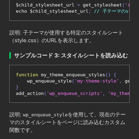
$child_stylesheet_url 
=
 get_stylesheet
(
'styl
echo $child_stylesheet_url
;
// 子テーマのstyl
説明: 子テーマが使用する特定のスタイルシート
（style.css）のURLを表示します。
サンプルコード 3: スタイルシートを読み込む
function
 my_theme_enqueue_styles
()
{
    wp_enqueue_style
(
'my-theme-style'
,
 get_s
}
add_action
(
'wp_enqueue_scripts'
,
'my_theme_e
説明:
を使用して、現在のテー
wp_enqueue_style
マのスタイルシートをページに読み込むカスタム
関数です。