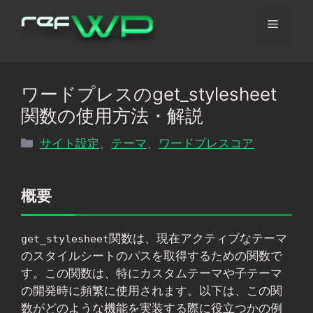
コ
メ
ン
テ
ン
ニ
ツ
ワードプレスのget_stylesheet
へ
ュ
関数の使用方法・解説
ス
キ
カ
サイト設定
、
テーマ
、
ワードプレスコア
ッ
ー
テ
プ
ゴ
リ
概要
ー
関数は、現在アクティブなテーマ
get_stylesheet
のスタイルシートのパスを取得するための関数で
す。この関数は、特にカスタムテーマや子テーマ
の開発時に頻繁に使用されます。以下は、この関
数がどのような機能を実装する際に役立つかの例