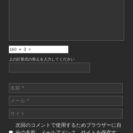
ト
上の計算式の答えを入力してください
名
前
メ
ー
サ
ル
イ
次回のコメントで使用するためブラウザーに自
ト
分の名前、メールアドレス、サイトを保存す