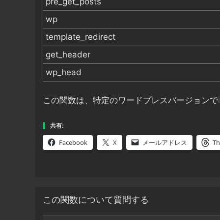
pre_get_posts
wp
template_redirect
get_header
wp_head
この関数は、特定のワードプレスバージョンで
共有:
Facebook
X
メールアドレス
Th
この関数について質問する