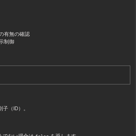
の有無の確認
示制御
識別子（ID）。