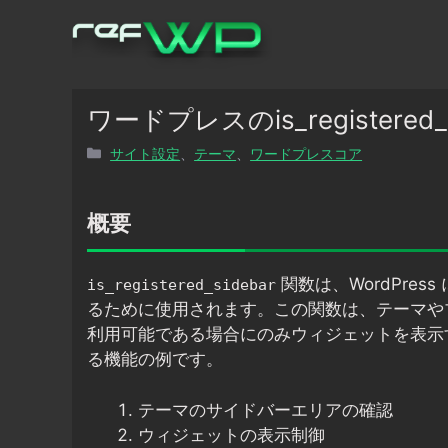
コ
ン
テ
ン
ツ
ワードプレスのis_registere
へ
カ
サイト設定
、
テーマ
、
ワードプレスコア
ス
テ
キ
ゴ
ッ
リ
概要
プ
ー
関数は、WordPre
is_registered_sidebar
るために使用されます。この関数は、テーマや
利用可能である場合にのみウィジェットを表示
る機能の例です。
テーマのサイドバーエリアの確認
ウィジェットの表示制御