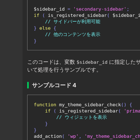
$sidebar_id 
=
'secondary-sidebar'
;
if
(
 is_registered_sidebar
(
 $sidebar_
// サイドバーが利用可能
}
else
{
// 他のコンテンツを表示
}
このコードは、変数
に指定したサ
$sidebar_id
いて処理を行うサンプルです。
サンプルコード 4
function
 my_theme_sidebar_check
()
{
if
(
 is_registered_sidebar
(
'prim
// ウィジェットを表示
}
}
add_action
(
'wp'
,
'my_theme_sidebar_c