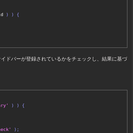
id 
)
)
{
イドバーが登録されているかをチェックし、結果に基づ
ary'
)
)
{
heck'
);