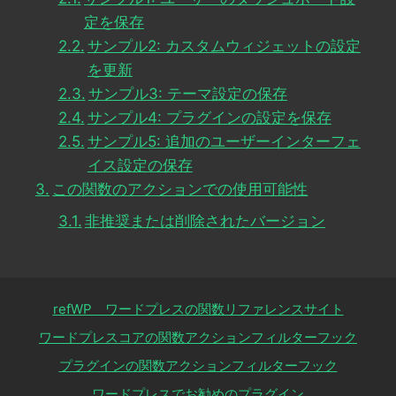
定を保存
サンプル2: カスタムウィジェットの設定
を更新
サンプル3: テーマ設定の保存
サンプル4: プラグインの設定を保存
サンプル5: 追加のユーザーインターフェ
イス設定の保存
この関数のアクションでの使用可能性
非推奨または削除されたバージョン
refWP ワードプレスの関数リファレンスサイト
ワードプレスコアの関数アクションフィルターフック
プラグインの関数アクションフィルターフック
ワードプレスでお勧めのプラグイン