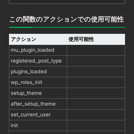
この関数のアクションでの使用可能性
アクション
使用可能性
mu_plugin_loaded
registered_post_type
plugins_loaded
wp_roles_init
setup_theme
after_setup_theme
set_current_user
init