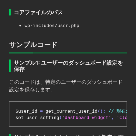
コアファイルのパス
wp-includes/user.php
サンプルコード
サンプル1: ユーザーのダッシュボード設定を
保存
このコードは、特定のユーザーのダッシュボード
設定を保存します。
$user_id 
=
 get_current_user_id
();
// 現在のユ
set_user_setting
(
'dashboard_widget'
,
'closed