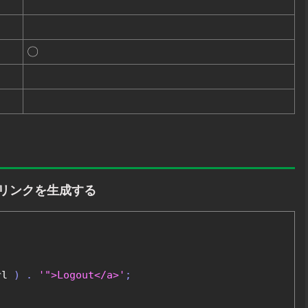
〇
トリンクを生成する
rl 
)
.
'">Logout</a>'
;