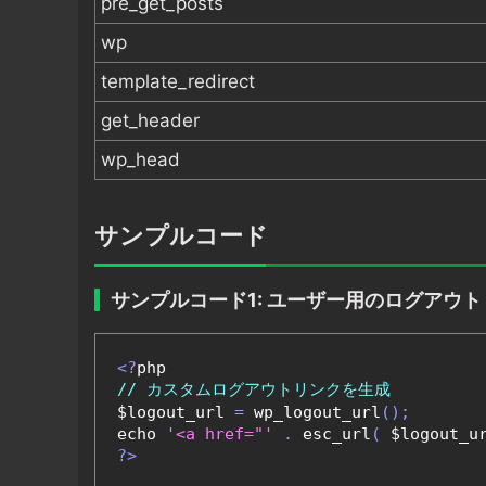
pre_get_posts
wp
template_redirect
get_header
wp_head
サンプルコード
サンプルコード1: ユーザー用のログアウ
<?
// カスタムログアウトリンクを生成
$logout_url 
=
 wp_logout_url
();
echo 
'<a href="'
.
 esc_url
(
 $logout_u
?>