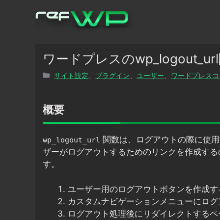
コ
ン
テ
ン
ツ
ワードプレスのwp_logout_
へ
カ
サイト設定
、
プラグイン
、
ユーザー
、
ワードプレスコ
ス
テ
キ
ゴ
ッ
リ
概要
プ
ー
関数は、ログアウトの際に使用
wp_logout_url
ザーがログアウトするためのリンクを作成する
す。
ユーザー用のログアウトボタンを作成す
カスタムナビゲーションメニューにログ
ログアウト処理後にリダイレクトするペ