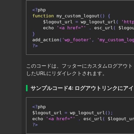
<?
function
 my_custom_logout
()
{
    $logout_url 
=
 wp_logout_url
(
'htt
    echo 
'<a href="'
.
 esc_url
(
 $logo
}
add_action
(
'wp_footer'
,
'my_custom_lo
?>
このコードは、フッターにカスタムログアウト
したURLにリダイレクトされます。
サンプルコード4: ログアウトリンクにア
<?
php

$logout_url 
=
 wp_logout_url
();
echo 
'<a href="'
.
 esc_url
(
 $logout_u
?>