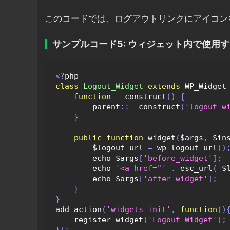
このコードでは、ログアウトリンクにアイコン
サンプルコード5: ウィジェット内で使用
<?
class
Logout_Widget
extends
 WP_Widget
function
 __construct
()
{
        parent
::
__construct
(
'logout_w
}
public
function
 widget
(
$args
,
 $in
        $logout_url 
=
 wp_logout_url
()
        echo $args
[
'before_widget'
];
        echo 
'<a href="'
.
 esc_url
(
 $
        echo $args
[
'after_widget'
];
}
}
add_action
(
'widgets_init'
,
function
()
    register_widget
(
'Logout_Widget'
);
});