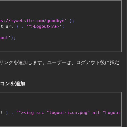
ps://mywebsite.com/goodbye'
);
ut_url 
)
.
'">Logout</a>'
;
gout'
);
リンクを追加します。ユーザーは、ログアウト後に指定
イコンを追加
rl 
)
.
'"><img src="logout-icon.png" alt="Logout" 