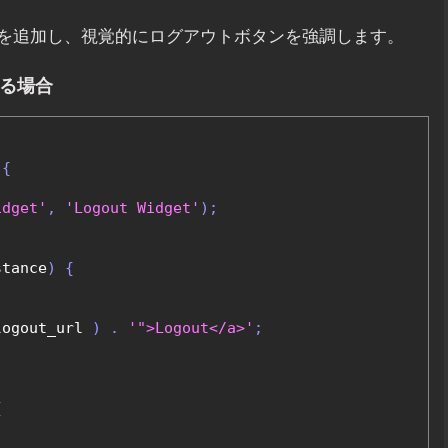
を追加し、視覚的にログアウトボタンを強調します。
する場合
 
{
idget'
,
'Logout Widget'
);
stance
)
{
;
logout_url 
)
.
'">Logout</a>'
;
{