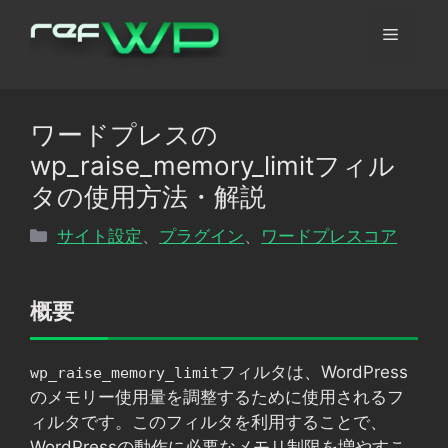
コ
メ
ン
テ
ン
ニ
ツ
ワードプレスの
へ
ュ
wp_raise_memory_limitフィル
ス
キ
タの使用方法・解説
ッ
ー
カ
サイト設定
、
プラグイン
、
ワードプレスコア
プ
テ
ゴ
リ
概要
ー
フィルタは、WordPress
wp_raise_memory_limit
のメモリー使用量を調整するために使用されるフ
ィルタです。このフィルタを利用することで、
WordPressの動作に必要なメモリ制限を増やすこ