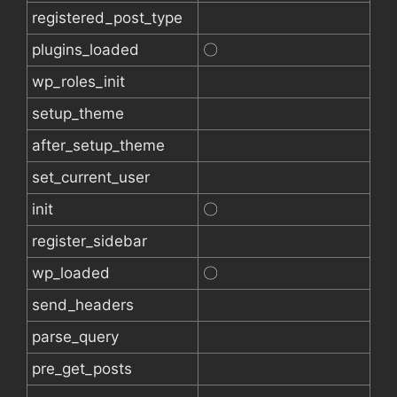
registered_post_type
plugins_loaded
〇
wp_roles_init
setup_theme
after_setup_theme
set_current_user
init
〇
register_sidebar
wp_loaded
〇
send_headers
parse_query
pre_get_posts