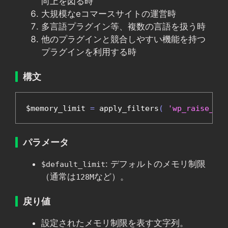
向上を図る時
大規模なeコマースサイトの運営時
多言語プラグイン等、複数の言語を扱う時
他のプラグインと競合しやすい機能を持つ
プラグインを利用する時
構文
$memory_limit 
=
 apply_filters
(
'wp_raise_mem
パラメータ
: デフォルトのメモリ制限
$default_limit
（通常は
など）。
128M
戻り値
設定されたメモリ制限を表す文字列。