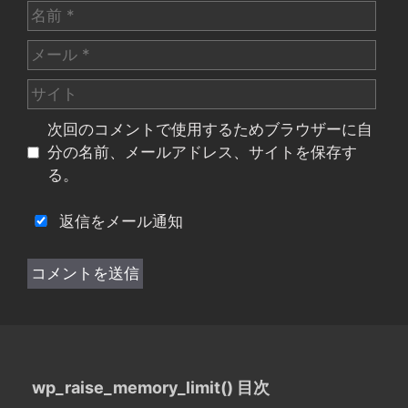
名
前
メ
ー
サ
ル
イ
次回のコメントで使用するためブラウザーに自
ト
分の名前、メールアドレス、サイトを保存す
る。
返信をメール通知
wp_raise_memory_limit() 目次