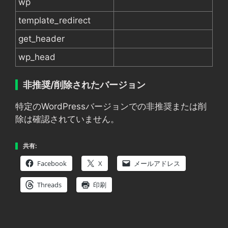
wp
template_redirect
get_header
wp_head
非推奨/削除されたバージョン
特定のWordPressバージョンでの非推奨または削
除は確認されていません。
共有:
Facebook
X
メールアドレス
Threads
印刷