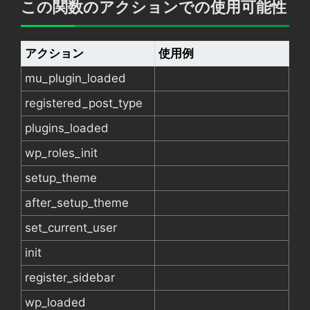
この関数のアクションでの使用可能性
アクション
使用例
mu_plugin_loaded
registered_post_type
plugins_loaded
wp_roles_init
setup_theme
after_setup_theme
set_current_user
init
register_sidebar
wp_loaded