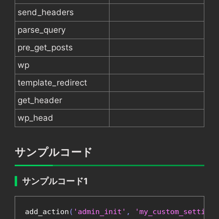
send_headers
parse_query
pre_get_posts
wp
template_redirect
get_header
wp_head
サンプルコード
サンプルコード1
add_action
(
'admin_init'
,
'my_custom_settings