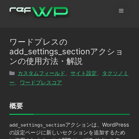
コ
メ
ン
テ
ン
ニ
ツ
ワードプレスの
へ
ュ
add_settings_sectionアクショ
ス
キ
ンの使用方法・解説
ッ
ー
カ
カスタムフィールド
、
サイト設定
、
タクソノミ
プ
テ
ー
、
ワードプレスコア
ゴ
リ
ー
概要
アクションは、WordPress
add_settings_section
の設定ページに新しいセクションを追加するため