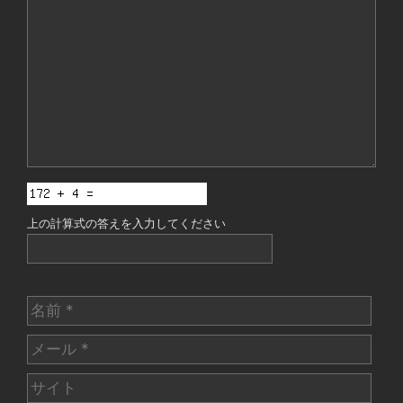
メ
ン
ト
上の計算式の答えを入力してください
名
前
メ
ー
サ
ル