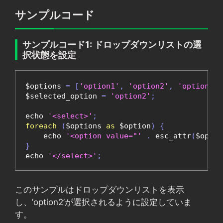
サンプルコード
サンプルコード1: ドロップダウンリストの選
択状態を設定
$options 
=
[
'option1'
,
'option2'
,
'option3'
]
$selected_option 
=
'option2'
;
echo 
'<select>'
;
foreach
(
$options 
as
 $option
)
{
    echo 
'<option value="'
.
 esc_attr
(
$optio
}
echo 
'</select>'
;
このサンプルはドロップダウンリストを表示
し、’option2’が選択されるように設定していま
す。