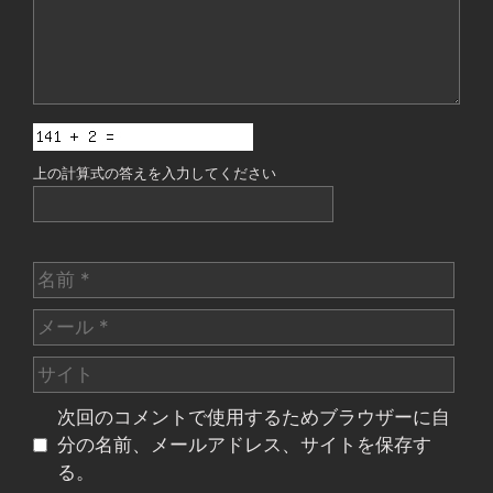
上の計算式の答えを入力してください
名
前
メ
ー
サ
ル
イ
次回のコメントで使用するためブラウザーに自
ト
分の名前、メールアドレス、サイトを保存す
る。