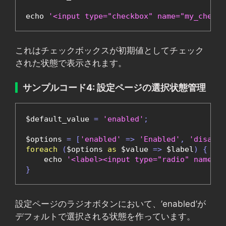
echo 
'<input type="checkbox" name="my_checkb
これはチェックボックスが初期値としてチェック
された状態で表示されます。
サンプルコード4: 設定ページの選択状態管理
$default_value 
=
'enabled'
;
$options 
=
[
'enabled'
=>
'Enabled'
,
'disable
foreach
(
$options 
as
 $value 
=>
 $label
)
{
    echo 
'<label><input type="radio" name="s
}
設定ページのラジオボタンにおいて、’enabled’が
デフォルトで選択される状態を作っています。