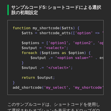
サンプルコード5: ショートコードによる選択
肢の初期設定
function
 my_shortcode
(
$atts
)
{
    $atts 
=
 shortcode_atts
([
'option'
=>
'opt
    $options 
=
[
'option1'
,
'option2'
,
'optio
    $output 
=
'<select>'
;
foreach
(
$options 
as
 $option
)
{
        $output 
.=
'<option value="'
.
 esc_a
}
    $output 
.=
'</select>'
;
return
 $output
;
}
add_shortcode
(
'my_select'
,
'my_shortcode'
);
このサンプルコードは、ショートコードを使用し
て選択されたオプションを表示するドロップダウ