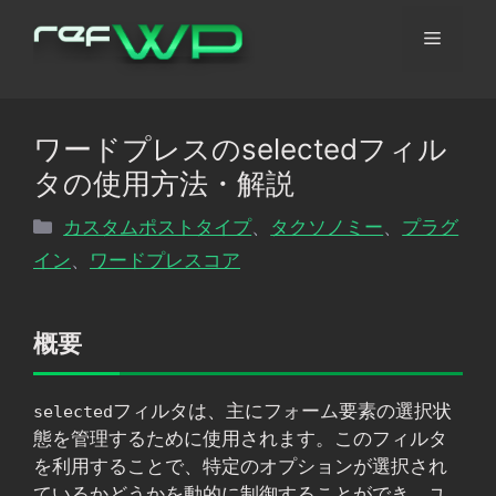
コ
メ
ン
テ
ン
ニ
ツ
ワードプレスのselectedフィル
へ
ュ
タの使用方法・解説
ス
キ
カ
カスタムポストタイプ
、
タクソノミー
、
プラグ
ッ
ー
テ
イン
、
ワードプレスコア
プ
ゴ
リ
ー
概要
フィルタは、主にフォーム要素の選択状
selected
態を管理するために使用されます。このフィルタ
を利用することで、特定のオプションが選択され
ているかどうかを動的に制御することができ、ユ