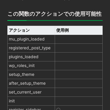
この関数のアクションでの使用可能性
アクション
使用例
mu_plugin_loaded
registered_post_type
plugins_loaded
wp_roles_init
setup_theme
after_setup_theme
set_current_user
init
register_sidebar
〇