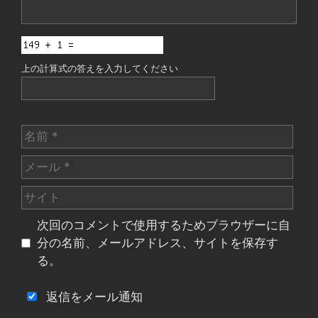
上の計算式の答えを入力してください
名
前
メ
ー
サ
ル
イ
次回のコメントで使用するためブラウザーに自
ト
分の名前、メールアドレス、サイトを保存す
る。
返信をメール通知