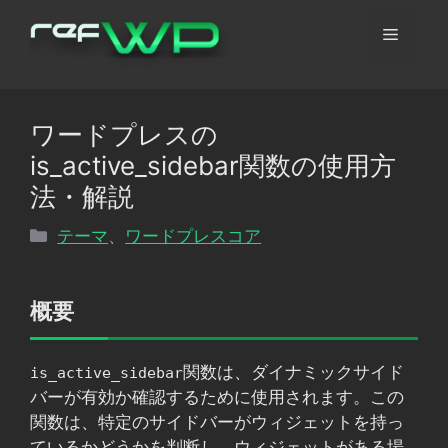
コ
メ
ン
テ
ン
ニ
ツ
ワードプレスの
へ
ュ
is_active_sidebar関数の使用方
ス
キ
法・解説
ッ
ー
カ
テーマ
、
ワードプレスコア
プ
テ
ゴ
リ
概要
ー
関数は、ダイナミックサイド
is_active_sidebar
バーが有効か確認するために使用されます。この
関数は、特定のサイドバーがウィジェットを持っ
ているかどうかを判断し、ウィジェットがある場