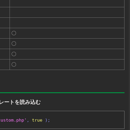
〇
〇
〇
〇
プレートを読み込む
custom.php'
,
true
);