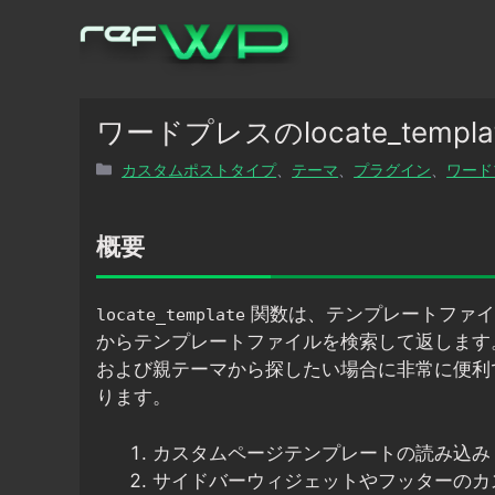
コ
ン
テ
ン
ツ
ワードプレスのlocate_tem
へ
カ
カスタムポストタイプ
、
テーマ
、
プラグイン
、
ワード
ス
テ
キ
ゴ
ッ
リ
概要
プ
ー
関数は、テンプレートファイ
locate_template
からテンプレートファイルを検索して返します
および親テーマから探したい場合に非常に便利
ります。
カスタムページテンプレートの読み込み
サイドバーウィジェットやフッターのカ