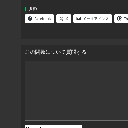
共有:
Facebook
X
メールアドレス
Th
この関数について質問する
コ
メ
ン
ト