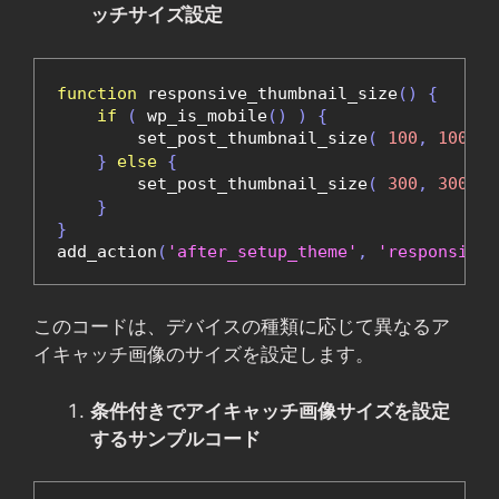
ッチサイズ設定
function
 responsive_thumbnail_size
()
{
if
(
 wp_is_mobile
()
)
{
        set_post_thumbnail_size
(
100
,
100
,
t
}
else
{
        set_post_thumbnail_size
(
300
,
300
,
t
}
}
add_action
(
'after_setup_theme'
,
'responsive_
このコードは、デバイスの種類に応じて異なるア
イキャッチ画像のサイズを設定します。
条件付きでアイキャッチ画像サイズを設定
するサンプルコード