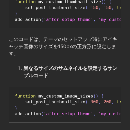
function
 my_custom_thumbnail_size
()
{
    set_post_thumbnail_size
(
150
,
150
,
true
}
add_action
(
'after_setup_theme'
,
'my_custom_t
このコードは、テーマのセットアップ時にアイキ
ャッチ画像のサイズを150pxの正方形に設定しま
す。
異なるサイズのサムネイルを設定するサン
プルコード
function
 my_custom_image_sizes
()
{
    set_post_thumbnail_size
(
300
,
200
,
true
}
add_action
(
'after_setup_theme'
,
'my_custom_i