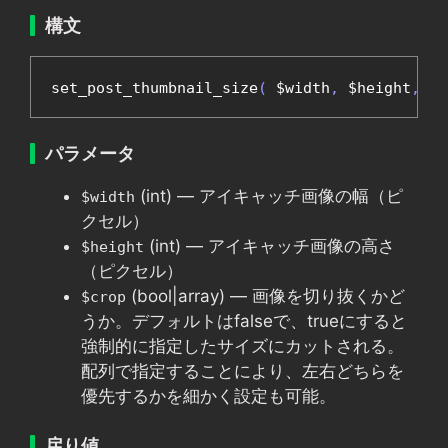
構文
set_post_thumbnail_size
(
 $width
,
 $height
,
 $c
パラメータ
(int) — アイキャッチ画像の幅（ピ
$width
クセル）
(int) — アイキャッチ画像の高さ
$height
（ピクセル）
(bool|array) — 画像を切り抜くかど
$crop
うか。デフォルトはfalseで、trueにすると
強制的に指定したサイズにカットされる。
配列で指定することにより、左右どちらを
優先するかを細かく設定も可能。
戻り値