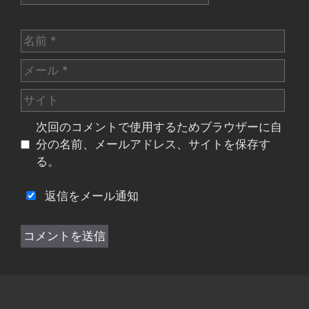
名
前
メ
ー
サ
ル
イ
次回のコメントで使用するためブラウザーに自
ト
分の名前、メールアドレス、サイトを保存す
る。
返信をメール通知