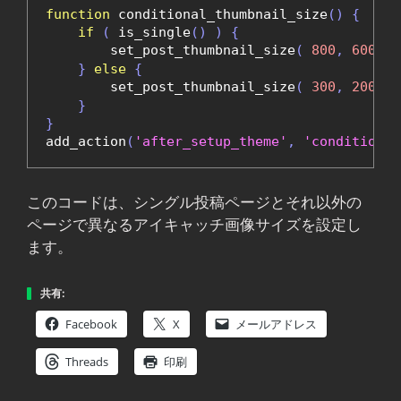
function
 conditional_thumbnail_size
()
{
if
(
 is_single
()
)
{
        set_post_thumbnail_size
(
800
,
600
,
t
}
else
{
        set_post_thumbnail_size
(
300
,
200
,
t
}
}
add_action
(
'after_setup_theme'
,
'conditional
このコードは、シングル投稿ページとそれ以外の
ページで異なるアイキャッチ画像サイズを設定し
ます。
共有:
Facebook
X
メールアドレス
Threads
印刷