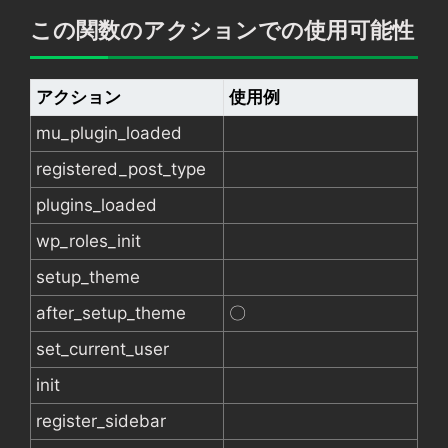
この関数のアクションでの使用可能性
アクション
使用例
mu_plugin_loaded
registered_post_type
plugins_loaded
wp_roles_init
setup_theme
after_setup_theme
〇
set_current_user
init
register_sidebar