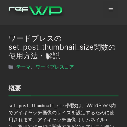
コ
メ
ン
テ
ン
ニ
ツ
ワードプレスの
へ
ュ
set_post_thumbnail_size関数の
ス
キ
使用方法・解説
ッ
ー
カ
テーマ
、
ワードプレスコア
プ
テ
ゴ
リ
概要
ー
関数は、WordPress内
set_post_thumbnail_size
でアイキャッチ画像のサイズを設定するために使
用されます。アイキャッチ画像（サムネイル）
は、投稿やページに関連するビジュアルコンテン