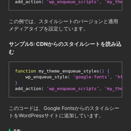
add_action
(
'wp_enqueue_scripts'
,
'my_theme_
この例では、スタイルシートのバージョンと適用
メディアタイプを設定しています。
サンプル5: CDNからのスタイルシートを読み込
む
function
 my_theme_enqueue_styles
()
{
    wp_enqueue_style
(
'google-fonts'
,
'https
}
add_action
(
'wp_enqueue_scripts'
,
'my_theme_
このコードは、Google Fontsからのスタイルシー
トをWordPressサイトに追加しています。
共有: