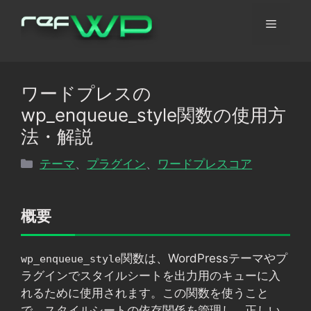
コ
メ
ン
テ
ン
ニ
ツ
ワードプレスの
へ
ュ
wp_enqueue_style関数の使用方
ス
キ
法・解説
ッ
ー
カ
テーマ
、
プラグイン
、
ワードプレスコア
プ
テ
ゴ
リ
概要
ー
関数は、WordPressテーマやプ
wp_enqueue_style
ラグインでスタイルシートを出力用のキューに入
れるために使用されます。この関数を使うこと
で、スタイルシートの依存関係を管理し、正しい