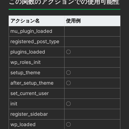
この関数のアクションでの使用可能性
アクション名
使用例
mu_plugin_loaded
registered_post_type
plugins_loaded
〇
wp_roles_init
setup_theme
〇
after_setup_theme
〇
set_current_user
init
〇
register_sidebar
wp_loaded
〇