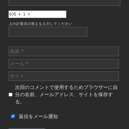
上の計算式の答えを入力してください
名
前
メ
ー
サ
ル
イ
次回のコメントで使用するためブラウザーに自
ト
分の名前、メールアドレス、サイトを保存す
る。
返信をメール通知