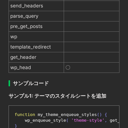
send_headers
parse_query
pre_get_posts
wp
template_redirect
get_header
wp_head
〇
サンプルコード
サンプル1: テーマのスタイルシートを追加
function
 my_theme_enqueue_styles
()
{
    wp_enqueue_style
(
'theme-style'
,
 get_sty
}