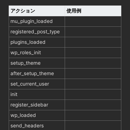
アクション
使用例
mu_plugin_loaded
registered_post_type
plugins_loaded
wp_roles_init
setup_theme
after_setup_theme
set_current_user
init
register_sidebar
wp_loaded
send_headers