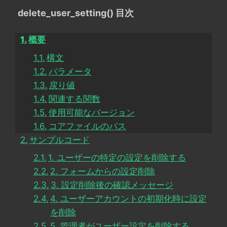
delete_user_setting() 目次
概要
構文
パラメータ
戻り値
関連する関数
使用可能なバージョン
コアファイルのパス
サンプルコード
1. ユーザーの特定の設定を削除する
2. フォームからの設定削除
3. 設定削除後の確認メッセージ
4. ユーザーアカウントの初期化時に設定
を削除
5. 管理者がユーザー設定を削除する