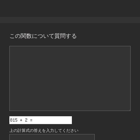
この関数について質問する
コ
メ
ン
ト
上の計算式の答えを入力してください