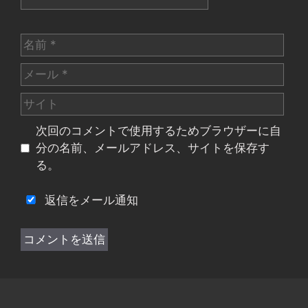
名
前
メ
ー
サ
ル
イ
次回のコメントで使用するためブラウザーに自
ト
分の名前、メールアドレス、サイトを保存す
る。
返信をメール通知